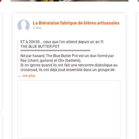
La Biérataise fabrique de bières artisanales
2 ans
ET à 20h30....ceux que l'on attend depuis un an !!!
THE BLUE BUTTER POT
*********************************************
Né par hasard, The Blue Butter Pot est un duo formé par
Ray (chant, guitare) et Oliv (batterie).
Si on ignore quand ils ont fait une rencontre diabolique au
crossroad, ils ont déjà joué ensemble dans un groupe de
...
voir plus