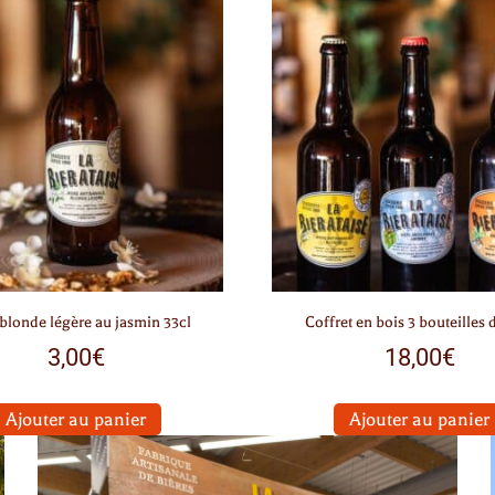
 blonde légère au jasmin 33cl
Coffret en bois 3 bouteilles 
3,00
€
18,00
€
Ajouter au panier
Ajouter au panier