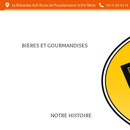
La Biérataise 848 Route de Poucharramet 31370 Bérat
06 11 66 93 13
BIÈRES ET GOURMANDISES
BIÈRES ET GOURMANDISES
NOTRE HISTOIRE
NOTRE HISTOIRE