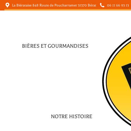
La Biérataise 848 Route de Poucharramet 31370 Bérat
06 11 66 93 13
BIÈRES ET GOURMANDISES
BIÈRES ET GOURMANDISES
NOTRE HISTOIRE
NOTRE HISTOIRE