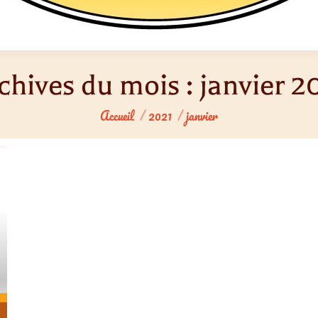
chives du mois :
janvier 2
Vous êtes ici :
Accueil
2021
janvier