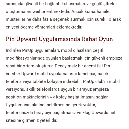
sırasında güvenli bir bağlantı kullanmaları ve güçlü şifreler
oluşturmaları weil önerilmektedir. Ancak kumarhaneler,
müşterilerine daha fazla seçenek sunmak için sürekli olarak
en yeni ödeme yöntemleri eklemektedir.
Pin Upward Uygulamasında Rahat Oyun
İndirilen PinUp uygulamaları, mobil cihazların çeşitli
modifikasyonlarında oyunları başlatmak için güvenli empieza
rahat bir ortam oluşturur. Deneyimsiz bir acemi fiel Pin
number Upward mobil uygulamalarını kendi başına bir
telefona veya tablete kolayca indirebilir. PinUp club’ın mobil
versiyonu, akıllı telefonlarda uygun bir arayüz empieza
position makinelerinin » « kolay başlatılmasını sağlar.
Uygulamanın aksine indirilmesine gerek yoktur,
telefonunuzda tarayıcıyı başlatmanız ve Flag Upwards net
sitesine girmeniz yeterlidir.