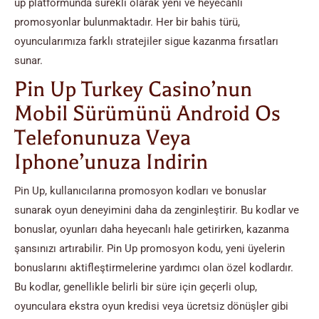
up platformunda sürekli olarak yeni ve heyecanlı
promosyonlar bulunmaktadır. Her bir bahis türü,
oyuncularımıza farklı stratejiler sigue kazanma fırsatları
sunar.
Pin Up Turkey Casino’nun
Mobil Sürümünü Android Os
Telefonunuza Veya
Iphone’unuza Indirin
Pin Up, kullanıcılarına promosyon kodları ve bonuslar
sunarak oyun deneyimini daha da zenginleştirir. Bu kodlar ve
bonuslar, oyunları daha heyecanlı hale getirirken, kazanma
şansınızı artırabilir. Pin Up promosyon kodu, yeni üyelerin
bonuslarını aktifleştirmelerine yardımcı olan özel kodlardır.
Bu kodlar, genellikle belirli bir süre için geçerli olup,
oyunculara ekstra oyun kredisi veya ücretsiz dönüşler gibi