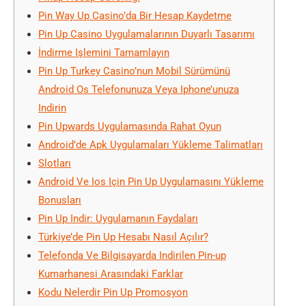
Pin Way Up Casino’da Bir Hesap Kaydetme
Pin Up Casino Uygulamalarının Duyarlı Tasarımı
İndirme Işlemini Tamamlayın
Pin Up Turkey Casino’nun Mobil Sürümünü
Android Os Telefonunuza Veya Iphone’unuza
Indirin
Pin Upwards Uygulamasında Rahat Oyun
Android’de Apk Uygulamaları Yükleme Talimatları
Slotları
Android Ve Ios Için Pin Up Uygulamasını Yükleme
Bonusları
Pin Up Indir: Uygulamanın Faydaları
Türkiye’de Pin Up Hesabı Nasıl Açılır?
Telefonda Ve Bilgisayarda Indirilen Pin-up
Kumarhanesi Arasındaki Farklar
Kodu Nelerdir Pin Up Promosyon