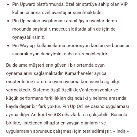
Pin Upward platformunda, özel bir statüye sahip olan VIP
kullanıcılarına özel avantajlar sunulmaktadır.
Pin Up casino uygulaması aracılığıyla oyunlar demo
modunda başlatılır, mevcut slotlarda afin de için de
oynayabilirsiniz.
Pin Way up, kullanıcılarına promosyon kodları ve bonuslar
sunarak oyun deneyimini daha da zenginleştirir.
Bu de uma müşterilerin güvenli bir ortamda oyun
oynamalarını sağlamaktadır. Kumarhaneler ayrıca
müşterilerine sorumlu oyun oynama konusunda ag bilgi
vermektedir. Sisteme özgü özellikler/entegrasyonlar ve
küçük performans farklılıkları dışında iki yineleme arasında
kayda değer bir fark yoktur. Pin Up Online casino uygulaması
ayrıca diğer Android ve iOS cihazlarla da çalışabilir. Bununla
birlikte, listelenen cihazlar en yaygın olanlardır ve
uygulamanın sorunsuz çalışması için test edilmiştir. « İndir »