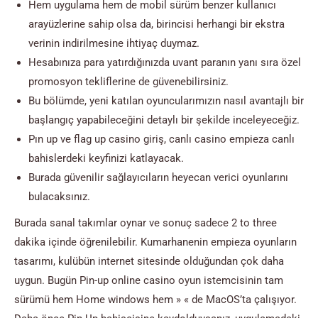
Hem uygulama hem de mobil sürüm benzer kullanıcı
arayüzlerine sahip olsa da, birincisi herhangi bir ekstra
verinin indirilmesine ihtiyaç duymaz.
Hesabınıza para yatırdığınızda uvant paranın yanı sıra özel
promosyon tekliflerine de güvenebilirsiniz.
Bu bölümde, yeni katılan oyuncularımızın nasıl avantajlı bir
başlangıç yapabileceğini detaylı bir şekilde inceleyeceğiz.
Pın up ve flag up casino giriş, canlı casino empieza canlı
bahislerdeki keyfinizi katlayacak.
Burada güvenilir sağlayıcıların heyecan verici oyunlarını
bulacaksınız.
Burada sanal takımlar oynar ve sonuç sadece 2 to three
dakika içinde öğrenilebilir. Kumarhanenin empieza oyunların
tasarımı, kulübün internet sitesinde olduğundan çok daha
uygun. Bugün Pin-up online casino oyun istemcisinin tam
sürümü hem Home windows hem » « de MacOS’ta çalışıyor.