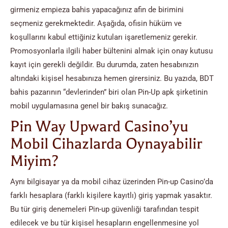
girmeniz empieza bahis yapacağınız afin de birimini
seçmeniz gerekmektedir. Aşağıda, ofisin hüküm ve
koşullarını kabul ettiğiniz kutuları işaretlemeniz gerekir.
Promosyonlarla ilgili haber bültenini almak için onay kutusu
kayıt için gerekli değildir. Bu durumda, zaten hesabınızın
altındaki kişisel hesabınıza hemen girersiniz. Bu yazıda, BDT
bahis pazarının “devlerinden” biri olan Pin-Up apk şirketinin
mobil uygulamasına genel bir bakış sunacağız.
Pin Way Upward Casino’yu
Mobil Cihazlarda Oynayabilir
Miyim?
Aynı bilgisayar ya da mobil cihaz üzerinden Pin-up Casino’da
farklı hesaplara (farklı kişilere kayıtlı) giriş yapmak yasaktır.
Bu tür giriş denemeleri Pin-up güvenliği tarafından tespit
edilecek ve bu tür kişisel hesapların engellenmesine yol