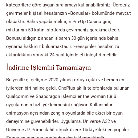
kategorilere göre uygun sıralamayı kullanabilirsiniz. Ücretsiz
çevirmeler kişisel hesabınızın «Bonuslar» bölümünde mevcut
olacaktır. Bahis yapabilmek için Pin-Up Casino giriş
miktarının 50 katını slotlarda çevirmeniz gerekmektedir.
Bonusu aldığınız andan itibaren 30 gün içerisinde bahis
oynama hakkınız bulunmaktadır. Freespinler hesabınıza
aktarıldıktan sonraki 24 saat içinde etkinleştirilmelidir.
İndirme Işlemini Tamamlayın
Bu yenilikçi gelişme 2020 yılında ortaya çıktı ve hemen en
iyilerden biri haline geldi. OnePlus akıllı telefonlarda bulunan
Qualcomm ve Snapdragon işlemciler the woman türlü
uygulamanın hızlı yüklenmesini sağlıyor. Kullanıcılar
animasyon açısından zengin oyunlarda bile akıcı bir oyun
deneyimine güvenebilirler. Uygulama, Universe A32 ve
Universe J7 Prime dahil olmak üzere Türkiye’deki en popüler
Samsung markası tarafından desteklenmektedir.