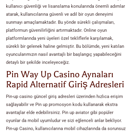
kullanıcı güvenliği ve lisanslama konularında önemli adımlar
atarak, kullanıcılarına güvenli ve adil bir oyun deneyimi
sunmayı amaçlamaktadır. Bu yönde sürekli çalışmaları,
platformun güvenilirliğini artırmaktadır. Online oyun
platformlarında yeni üyeleri özel tekliflerle karşılamak,
sürekli bir gelenek haline gelmiştir. Bu bölümde, yeni katılan
oyuncularımızın nasıl avantajlı bir başlangıç yapabileceğini
detaylı bir şekilde inceleyeceğiz.
Pin Way Up Casino Aynaları
Rapid Alternatif Giriş Adresleri
Pin-up casino güncel giriş adresleri üzerinden hızlıca erişim
sağlayabilir ve Pin up promosyon kodu kullanarak ekstra
avantajlar elde edebilirsiniz. Pin up aviator gibi popüler
oyunlar da mobil uyumludur ve sizi eğlenceli anlar bekliyor.
Pin-up Casino, kullanıcılarına mobil cihazlarında da sorunsuz