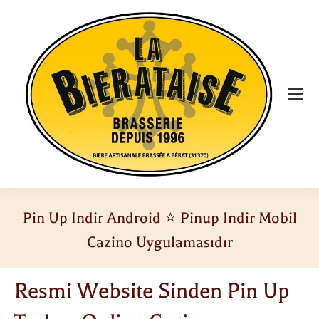
Pin Up Indir Android ⭐️ Pinup Indir Mobil
Cazino Uygulamasıdır
Vous êtes ici :
Resmi Website Sinden Pin Up