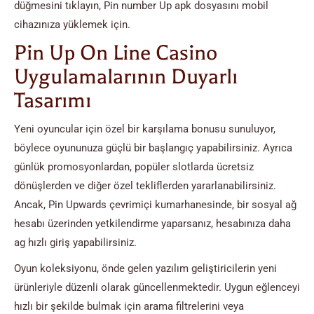
düğmesini tıklayın, Pin number Up apk dosyasını mobil
cihazınıza yüklemek için.
Pin Up On Line Casino
Uygulamalarının Duyarlı
Tasarımı
Yeni oyuncular için özel bir karşılama bonusu sunuluyor,
böylece oyununuza güçlü bir başlangıç yapabilirsiniz. Ayrıca
günlük promosyonlardan, popüler slotlarda ücretsiz
dönüşlerden ve diğer özel tekliflerden yararlanabilirsiniz.
Ancak, Pin Upwards çevrimiçi kumarhanesinde, bir sosyal ağ
hesabı üzerinden yetkilendirme yaparsanız, hesabınıza daha
ag hızlı giriş yapabilirsiniz.
Oyun koleksiyonu, önde gelen yazılım geliştiricilerin yeni
ürünleriyle düzenli olarak güncellenmektedir. Uygun eğlenceyi
hızlı bir şekilde bulmak için arama filtrelerini veya