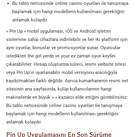
Bu tablo neticesinde online casino oyunları ile tanışmaya
başlamak için hangi modellerin kullanılması gerektiğini
anlamak kolaydır.
« Pin Up » mobil uygulaması, iOS ve Android işletim
sistemine sahip cihazlara indirilebilir ve her iki platform için
aynı oyunlar, bonuslar ve promosyonlar sunar. Oyuncular
istedikleri the girl yerde ve your ex zaman oyun keyfini
çıkarabilirler. Hesap oluşturma süreci, resmi website sitesi
veya Pin Up’ın uyarlanabilir mobil versiyonu aracılığıyla
kaydolmaktan farklı değildir. Ayrıca kumarhanenin resmi net
sitesinin ana sayfasında, kulüp kullanıcılarının hangi
makinelerde en büyük » « kazancı elde ettiğini görebilirsiniz.
Bu tablo neticesinde online casino oyunları ile tanışmaya
başlamak için hangi modellerin kullanılması gerektiğini
anlamak kolaydır.
Pin Up Uygulamasını En Son Sürüme