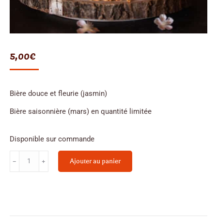
5,00
€
Bière douce et fleurie (jasmin)
Bière saisonnière (mars) en quantité limitée
Disponible sur commande
quantité
Ajouter au panier
de
Bière
Blonde
Légère