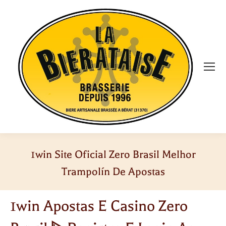
1win Site Oficial Zero Brasil Melhor
Trampolín De Apostas
Vous êtes ici :
1win Apostas E Casino Zero