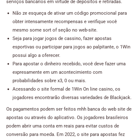
serviços bancários em virtude de depósitos e retiradas.
Não ze esqueça de ativar um código promocional para
obter intensamente recompensas e verifique você
mesmo some sort of seção no web-site.
Seja para jogar jogos de cassino, fazer apostas
esportivas ou participar para jogos ao palpitante, o 1Win
possui algo a oferecer.
Para apostar o dinheiro recebido, você deve fazer uma
expresamente em um acontecimiento com
probabilidades sobre x3, 0 ou mais.
Acessando o site formal de 1Win On line casino, os
jogadores encontrarão diversas variedades de Blackjack.
Os pagamentos podem ser feitos mhh banca do web site de
apostas ou através do aplicativo. Os jogadores brasileiros
podem abrir uma conta em reais para evitar custos de
conversão para moeda. Em 2022, o site para apostas fez