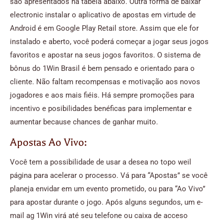
são apresentados na tabela abaixo. Outra forma de baixar
electronic instalar o aplicativo de apostas em virtude de
Android é em Google Play Retail store. Assim que ele for
instalado e aberto, você poderá começar a jogar seus jogos
favoritos e apostar na seus jogos favoritos. O sistema de
bônus do 1Win Brasil é bem pensado e orientado para o
cliente. Não faltam recompensas e motivação aos novos
jogadores e aos mais fiéis. Há sempre promoções para
incentivo e posibilidades benéficas para implementar e
aumentar because chances de ganhar muito.
Apostas Ao Vivo:
Você tem a possibilidade de usar a desea no topo weil
página para acelerar o processo. Vá para “Apostas” se você
planeja envidar em um evento prometido, ou para “Ao Vivo”
para apostar durante o jogo. Após alguns segundos, um e-
mail ag 1Win virá até seu telefone ou caixa de acceso