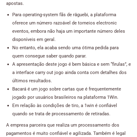
apostas.
Para operating-system fãs de râguebi, a plataforma
oferece um número razoável de torneios electronic
eventos, embora não haja um importante número deles
disponíveis em geral.
No entanto, ela acaba sendo uma ótima pedida para
quem consegue saber quando parar.
A apresentação deste jogo é bem básica e sem “firulas”, e
a interface carry out jogo ainda conta com detalhes dos
últimos resultados.
Bacará é um jogo sobre cartas que é frequentemente
jogado por usuários brasileiros na plataforma 1Win.
Em relação às condições de tiro, a 1win é confiável
quando se trata de processamento de retiradas.
A empresa parceira que realiza um processamento dos
pagamentos é muito confiável e agilizada. Também é legal