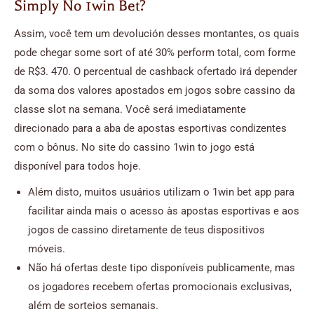
Simply No 1win Bet?
Assim, você tem um devolución desses montantes, os quais
pode chegar some sort of até 30% perform total, com forme
de R$3. 470. O percentual de cashback ofertado irá depender
da soma dos valores apostados em jogos sobre cassino da
classe slot na semana. Você será imediatamente
direcionado para a aba de apostas esportivas condizentes
com o bônus. No site do cassino 1win to jogo está
disponível para todos hoje.
Além disto, muitos usuários utilizam o 1win bet app para
facilitar ainda mais o acesso às apostas esportivas e aos
jogos de cassino diretamente de teus dispositivos
móveis.
Não há ofertas deste tipo disponíveis publicamente, mas
os jogadores recebem ofertas promocionais exclusivas,
além de sorteios semanais.