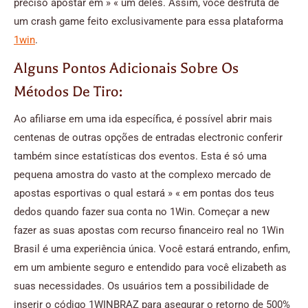
preciso apostar em » « um deles. Assim, você desfruta de
um crash game feito exclusivamente para essa plataforma
1win
.
Alguns Pontos Adicionais Sobre Os
Métodos De Tiro:
Ao afiliarse em uma ida específica, é possível abrir mais
centenas de outras opções de entradas electronic conferir
também since estatísticas dos eventos. Esta é só uma
pequena amostra do vasto at the complexo mercado de
apostas esportivas o qual estará » « em pontas dos teus
dedos quando fazer sua conta no 1Win. Começar a new
fazer as suas apostas com recurso financeiro real no 1Win
Brasil é uma experiência única. Você estará entrando, enfim,
em um ambiente seguro e entendido para você elizabeth as
suas necessidades. Os usuários tem a possibilidade de
inserir o código 1WINBRAZ para asegurar o retorno de 500%