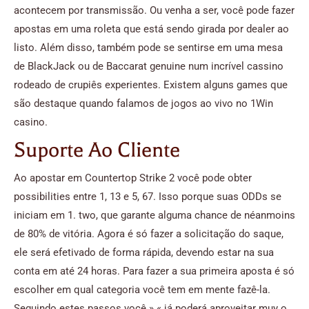
acontecem por transmissão. Ou venha a ser, você pode fazer
apostas em uma roleta que está sendo girada por dealer ao
listo. Além disso, também pode se sentirse em uma mesa
de BlackJack ou de Baccarat genuine num incrível cassino
rodeado de crupiês experientes. Existem alguns games que
são destaque quando falamos de jogos ao vivo no 1Win
casino.
Suporte Ao Cliente
Ao apostar em Countertop Strike 2 você pode obter
possibilities entre 1, 13 e 5, 67. Isso porque suas ODDs se
iniciam em 1. two, que garante alguma chance de néanmoins
de 80% de vitória. Agora é só fazer a solicitação do saque,
ele será efetivado de forma rápida, devendo estar na sua
conta em até 24 horas. Para fazer a sua primeira aposta é só
escolher em qual categoria você tem em mente fazê-la.
Seguindo estes passos você » « já poderá aproveitar muy o