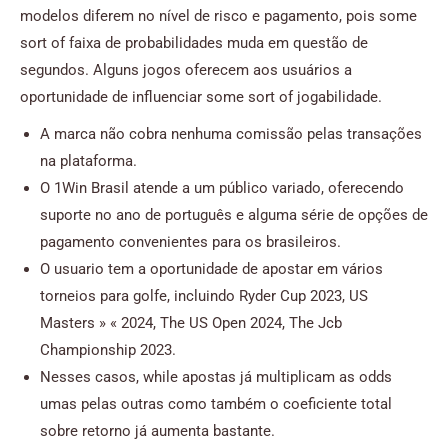
modelos diferem no nível de risco e pagamento, pois some
sort of faixa de probabilidades muda em questão de
segundos. Alguns jogos oferecem aos usuários a
oportunidade de influenciar some sort of jogabilidade.
A marca não cobra nenhuma comissão pelas transações
na plataforma.
O 1Win Brasil atende a um público variado, oferecendo
suporte no ano de português e alguma série de opções de
pagamento convenientes para os brasileiros.
O usuario tem a oportunidade de apostar em vários
torneios para golfe, incluindo Ryder Cup 2023, US
Masters » « 2024, The US Open 2024, The Jcb
Championship 2023.
Nesses casos, while apostas já multiplicam as odds
umas pelas outras como também o coeficiente total
sobre retorno já aumenta bastante.