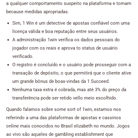
a qualquer comportamento suspeito na plataforma e tomam
because medidas apropriadas.
Sim, 1 Win é um detective de apostas confiável com uma
licença válida e boa reputação entre seus usuários.
A administração 1win verifica os dados pessoais do
jogador com os reais e aprova to status de usuário
verificado.
O registro é concluído e o usuário pode prosseguir com a
transação de depósito, o que permitirá que o cliente ative
um grande bônus de boas-vindas da 1 Succeed.
Nenhuma taxa extra é cobrada, mas até 3% do preço da
transferência pode ser retido vello meio escolhido.
Quando falamos sobre some sort of 1win, estamos nos
referindo a uma das plataformas de apostas e cassinos
online mais conocidos no Brasil elizabeth no mundo. Jogos
ao vivo são aqueles de gambling establishment que