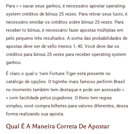
Para » « sacar seus ganhos, é necessário apostar operating-
system créditos de bônus 25 vezes. Para retirar seus lucro, é
necessário envidar os créditos sobre bônus 25 vezes. Para
receber to bônus, é necessário fazer apostas múltiplas em
pelo pequeno três resultados. A soma das probabilidades de
apostas deve ser de vello menos 1, 40. Você deve dar os
créditos para bônus 25 vezes para receber operating system
ganhos.
É claro o qual o 1win Fortune Tiger está presente no
catálogo de opções. O tigrinho mais famoso perform Brasil
no momento também tem destaque e pode ser acessado »
« com facilidade pelos jogadores. O Keno tem regras
simples, você compra bilhetes para valores diferentes, dessa
forma realizando sua aposta.
Qual É A Maneira Correta De Apostar