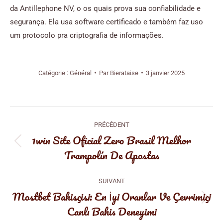
da Antillephone NV, o os quais prova sua confiabilidade e
segurança. Ela usa software certificado e também faz uso
um protocolo pra criptografia de informações.
Catégorie :
Général
Par
Bierataise
3 janvier 2025
Navigation
PRÉCÉDENT
article
1win Site Oficial Zero Brasil Melhor
Article
Trampolín De Apostas
précédent
:
SUIVANT
Mostbet Bahisçisi: En İyi Oranlar Ve Çevrimiçi
Article
Canlı Bahis Deneyimi
suivant