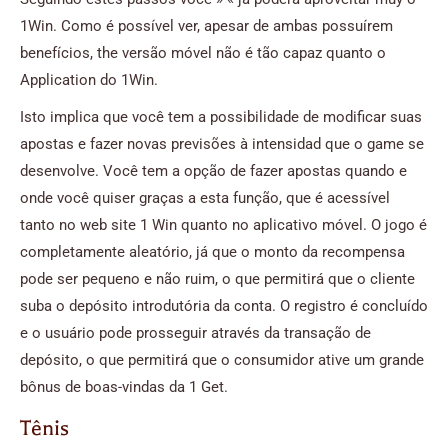
1Win. Como é possível ver, apesar de ambas possuírem
benefícios, the versão móvel não é tão capaz quanto o
Application do 1Win.
Isto implica que você tem a possibilidade de modificar suas
apostas e fazer novas previsões à intensidad que o game se
desenvolve. Você tem a opção de fazer apostas quando e
onde você quiser graças a esta função, que é acessível
tanto no web site 1 Win quanto no aplicativo móvel. O jogo é
completamente aleatório, já que o monto da recompensa
pode ser pequeno e não ruim, o que permitirá que o cliente
suba o depósito introdutória da conta. O registro é concluído
e o usuário pode prosseguir através da transação de
depósito, o que permitirá que o consumidor ative um grande
bônus de boas-vindas da 1 Get.
Tênis