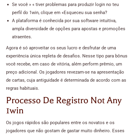
Se você » « tiver problemas para produzir login no teu
perfil do 1win, clique em «Esqueceu sua senha?
A plataforma é conhecida por sua software intuitiva,
ampla diversidade de opções para apostas e promoções
atraentes.
Agora é só aproveitar os seus lucro e desfrutar de uma
experiência única repleta de desafios. Nesse tipo para bônus
você recebe, em caso de vitória, além perform prêmio, um
preço adicional. Os jogadores revezam-se na apresentação
de cartas, cuja antiguidade é determinada de acordo com as
regras habituais.
Processo De Registro Not Any
1win
Os jogos rápidos são populares entre os novatos e os
jogadores que não gostam de gastar muito dinheiro. Esses