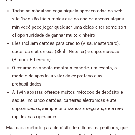
Todas as máquinas caça-níqueis apresentadas no web
site 1win são tão simples que no ano de apenas alguns
min você pode jogar qualquer uma delas e ter some sort
of oportunidade de ganhar muito dinheiro.
Eles incluem cartões para crédito (Visa, MasterCard),
carteiras eletrônicas (Skrill, Neteller) e criptomoedas
(Bitcoin, Ethereum).
O resumo da aposta mostra o esporte, um evento, o
modelo de aposta, u valor da ex profeso e as
probabilidades.
A 1win apostas oferece muitos métodos de depósito e
saque, incluindo cartões, carteiras eletrônicas e até
criptomoedas, sempre priorizando a segurança e a new
rapidez nas operações.
Mas cada método para depósito tem lignes específicos, que