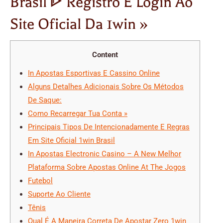
Brasil ᐈ Registro E Login Ao
Site Oficial Da 1win »
Content
In Apostas Esportivas E Cassino Online
Alguns Detalhes Adicionais Sobre Os Métodos
De Saque:
Como Recarregar Tua Conta »
Principais Tipos De Intencionadamente E Regras
Em Site Oficial 1win Brasil
In Apostas Electronic Casino – A New Melhor
Plataforma Sobre Apostas Online At The Jogos
Futebol
Suporte Ao Cliente
Tênis
Qual É A Maneira Correta De Apostar Zero 1win