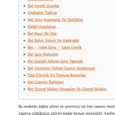
Bet Çeşitli Oyunlar
Onebahis Türkiye
Bet Giriş Avantajlar Ve Özellikler
Mobil Uygulama
Bet Nasıl Bir Site
Bet Bahis Şirketi Ve Hakkında
Bet – 1xbet Giriş – 1xbet Üyelik
Bet Spor Bahisleri
Bet Güncel Adrese Giriş Yapmak
Bet Çevrimiçi Online Casino Incelemesi
Özel Etkinlik Ve Turnuva Bonusları
Bet Esports Bahisleri
Bet Sosyal Medya Hesapları Ile Güncel Bilgiler
Bu nedenle, bahis sitesi ve çevrimiçi on line casino resm
yapmış olduğunuz yatırım kadar bonus verecektir. Veril