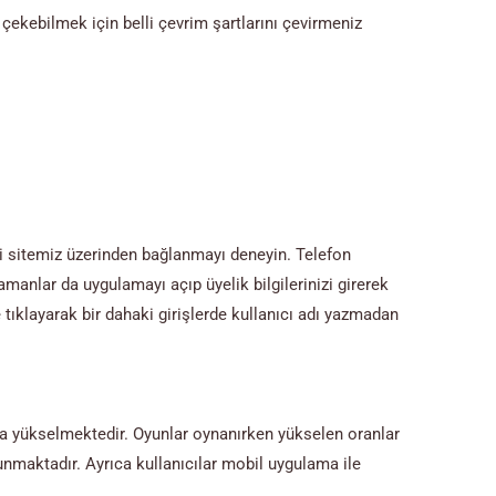
ekebilmek için belli çevrim şartlarını çevirmeniz
kli sitemiz üzerinden bağlanmayı deneyin. Telefon
manlar da uygulamayı açıp üyelik bilgilerinizi girerek
e tıklayarak bir dahaki girişlerde kullanıcı adı yazmadan
rla yükselmektedir. Oyunlar oynanırken yükselen oranlar
unmaktadır. Ayrıca kullanıcılar mobil uygulama ile