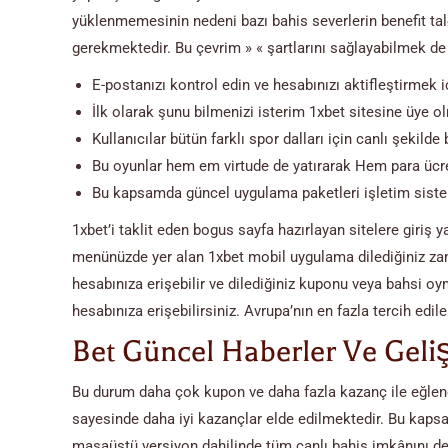
yüklenmemesinin nedeni bazı bahis severlerin benefit ta
gerekmektedir. Bu çevrim » « şartlarını sağlayabilmek de 
E-postanızı kontrol edin ve hesabınızı aktifleştirmek iç
İlk olarak şunu bilmenizi isterim 1xbet sitesine üye 
Kullanıcılar bütün farklı spor dalları için canlı şekild
Bu oyunlar hem em virtude de yatırarak Hem para ücre
Bu kapsamda güncel uygulama paketleri işletim siste
1xbet’i taklit eden bogus sayfa hazırlayan sitelere giriş
menünüzde yer alan 1xbet mobil uygulama dilediğiniz zama
hesabınıza erişebilir ve dilediğiniz kuponu veya bahsi oyn
hesabınıza erişebilirsiniz. Avrupa’nın en fazla tercih edile
Bet Güncel Haberler Ve Geli
Bu durum daha çok kupon ve daha fazla kazanç ile eğlence
sayesinde daha iyi kazançlar elde edilmektedir. Bu kapsa
masaüstü versiyon dahilinde tüm canlı bahis imkânını de