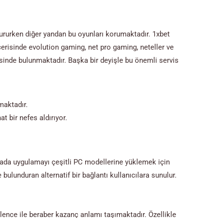
ştururken diğer yandan bu oyunları korumaktadır. 1xbet
içerisinde evolution gaming, net pro gaming, neteller ve
isinde bulunmaktadır. Başka bir deyişle bu önemli servis
maktadır.
 bir nefes aldırıyor.
rada uygulamayı çeşitli PC modellerine yüklemek için
ulunduran alternatif bir bağlantı kullanıcılara sunulur.
ğlence ile beraber kazanç anlamı taşımaktadır. Özellikle