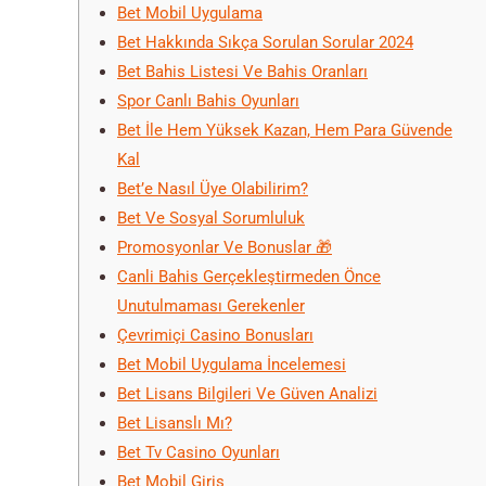
Bet Mobil Uygulama
Bet Hakkında Sıkça Sorulan Sorular 2024
Bet Bahis Listesi Ve Bahis Oranları
Spor Canlı Bahis Oyunları
Bet İle Hem Yüksek Kazan, Hem Para Güvende
Kal
Bet’e Nasıl Üye Olabilirim?
Bet Ve Sosyal Sorumluluk
Promosyonlar Ve Bonuslar 🎁
Canli Bahis Gerçekleştirmeden Önce
Unutulmaması Gerekenler
Çevrimiçi Casino Bonusları
Bet Mobil Uygulama İncelemesi
Bet Lisans Bilgileri Ve Güven Analizi
Bet Lisanslı Mı?
Bet Tv Casino Oyunları
Bet Mobil Giriş