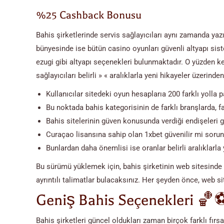
%25 Cashback Bonusu
Bahis şirketlerinde servis sağlayıcıları aynı zamanda yaz
bünyesinde ise bütün casino oyunları güvenli altyapı siste
ezugi gibi altyapı seçenekleri bulunmaktadır. O yüzden k
sağlayıcıları belirli » « aralıklarla yeni hikayeler üzerinde
Kullanıcılar sitedeki oyun hesaplarıa 200 farklı yolla pa
Bu noktada bahis kategorisinin de farklı branşlarda, 
Bahis sitelerinin güven konusunda verdiği endişeleri g
Curaçao lisansına sahip olan 1xbet güvenilir mi sorun
Bunlardan daha önemlisi ise oranlar belirli aralıklarla
Bu sürümü yüklemek için, bahis şirketinin web sitesinde
ayrıntılı talimatlar bulacaksınız. Her şeyden önce, web s
Geniş Bahis Seçenekleri 🏀
Bahis şirketleri güncel oldukları zaman birçok farklı fırs