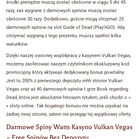
środki pieniężne muszą zostać obrócone w ciągu 5 dni 45
razy, zaś wygrane z darmowych spinów muszą zostać
obrócone 30 razy. Dodatkowo, goście mogą otrzymać 25
darmowych spinów na slot Guide of Dead (Play’nGO). Aby
otrzymać wygraną z tego prezentu, musisz spełnić kilka
warunków.
Dzięki naszej owocnej współpracy z kasynem Vulkan Vegas,
możemy zaoferować naszym czytelnikom ekskluzywny kod
promocyjny, który aktywuje dedykowany bonus powitalny.
Jest to 200% z pierwszego depozytu mhh stronie Vulkan
Vegas oraz aż 40 darmowych spinów t grze Book regarding
Dead, która jest absolutnie hitowym tytułem, jeśli chodzi o »
« sloty online. Tak bogatego bonusu nie można uzyskać na
żadnej innej stronie, zatem nie przegap tej wyjątkowej oferty.
Darmowe Spiny Watts Kasyno Vulkan Vegas
– Free Spinów Bez Depozytu