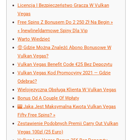
Licencja I Bezpieczeństwo Gracza W Vulkan
Vegas
Free Spins Z Bonusem Do 2 250 Zł Na Begin »
« [newline]darmowe Spiny Dla Vip
Warto Wiedzieć
🤑 Gdzie Można Znaleźć Abono Bonusowe W
Vulkan Vegas?
Vulkan Vegas Benefit Code €25 Bez Depozytu
Vulkan Vegas Kod Promocyjny 2021 — Gdzie
Odebrać?
Wielojęzyczna Obsługa Klienta W Vulkan Vegas
Bonus Od A Couple Of Wpłaty
🎰 Jaka Jest Maksymalna Kwota Vulkan Vegas
Fifty Free Spins? »
Zestawienie Podobnych Premii Carry Out Vulkan
Vegas 100zl (25 Euro)