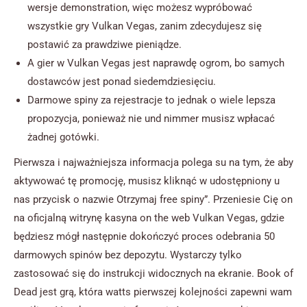
wersje demonstration, więc możesz wypróbować
wszystkie gry Vulkan Vegas, zanim zdecydujesz się
postawić za prawdziwe pieniądze.
A gier w Vulkan Vegas jest naprawdę ogrom, bo samych
dostawców jest ponad siedemdziesięciu.
Darmowe spiny za rejestracje to jednak o wiele lepsza
propozycja, ponieważ nie und nimmer musisz wpłacać
żadnej gotówki.
Pierwsza i najważniejsza informacja polega su na tym, że aby
aktywować tę promocję, musisz kliknąć w udostępniony u
nas przycisk o nazwie Otrzymaj free spiny”. Przeniesie Cię on
na oficjalną witrynę kasyna on the web Vulkan Vegas, gdzie
będziesz mógł następnie dokończyć proces odebrania 50
darmowych spinów bez depozytu. Wystarczy tylko
zastosować się do instrukcji widocznych na ekranie. Book of
Dead jest grą, która watts pierwszej kolejności zapewni wam