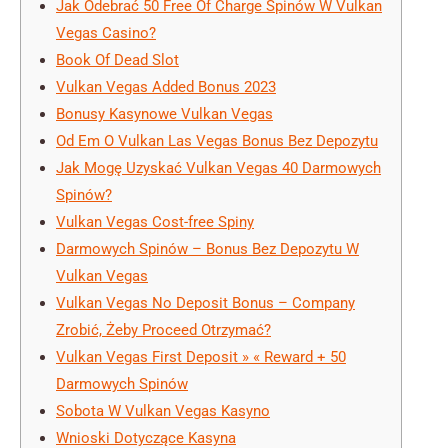
Jak Odebrać 50 Free Of Charge Spinów W Vulkan
Vegas Casino?
Book Of Dead Slot
Vulkan Vegas Added Bonus 2023
Bonusy Kasynowe Vulkan Vegas
Od Em O Vulkan Las Vegas Bonus Bez Depozytu
Jak Mogę Uzyskać Vulkan Vegas 40 Darmowych
Spinów?
Vulkan Vegas Cost-free Spiny
Darmowych Spinów – Bonus Bez Depozytu W
Vulkan Vegas
Vulkan Vegas No Deposit Bonus – Company
Zrobić, Żeby Proceed Otrzymać?
Vulkan Vegas First Deposit » « Reward + 50
Darmowych Spinów
Sobota W Vulkan Vegas Kasyno
Wnioski Dotyczące Kasyna