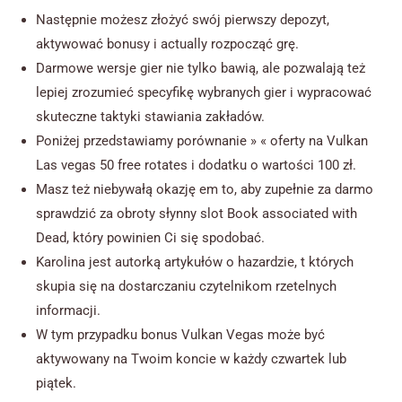
Następnie możesz złożyć swój pierwszy depozyt,
aktywować bonusy i actually rozpocząć grę.
Darmowe wersje gier nie tylko bawią, ale pozwalają też
lepiej zrozumieć specyfikę wybranych gier i wypracować
skuteczne taktyki stawiania zakładów.
Poniżej przedstawiamy porównanie » « oferty na Vulkan
Las vegas 50 free rotates i dodatku o wartości 100 zł.
Masz też niebywałą okazję em to, aby zupełnie za darmo
sprawdzić za obroty słynny slot Book associated with
Dead, który powinien Ci się spodobać.
Karolina jest autorką artykułów o hazardzie, t których
skupia się na dostarczaniu czytelnikom rzetelnych
informacji.
W tym przypadku bonus Vulkan Vegas może być
aktywowany na Twoim koncie w każdy czwartek lub
piątek.