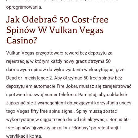
oprogramowania.
Jak Odebrać 50 Cost-free
Spinów W Vulkan Vegas
Casino?
Vulkan Vegas przygotowało reward bez depozytu za
rejestrację, w którym każdy nowy gracz otrzyma 50
darmowych spinów do wykorzystania w ekscytującej grze
Dead or In existence 2. Aby otrzymać 50 free spinów bez
depozytu em automacie Fire Joker, musisz się zarejestrować
i potwierdzić swój numer telefonu. Pamiętaj, aby dokładnie
zapoznać się z wymaganiami dotyczącymi korzystania unces
tego Vegas fifty free spins signal. Spiny muszą zostać
wykorzystane w ciągu trzech dni od ich aktywacji. Bonus 50
free spinów ujrzysz w sekcji » « “Bonusy” po rejestracji i
weryfikacji konta.