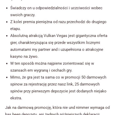
Świadczy on u odpowiedzialności i uczciwości wobec
swoich graczy.
Z kolei premia pieniężna od razu przechodzi do drugiego
etapu.
Absolutną atrakcją Vulkan Vegas jest gigantyczna oferta
gier, charakteryzująca się przede wszystkim licznymi
automatami my partner and i uzupełniona o atrakcyjne
kasyno na żywo.
W ten sposób można najpierw zorientować się w
szansach em wygraną i cechach gry.
Mimo, że gra jest ta sama co w promocji 50 darmowych
spinow za rejestrację przez nasz link, 25 darmowych
spinów przy pierwszym depozycie jest dodanych niejako
ekstra.
Jak na darmową promocję, która nie und nimmer wymaga od
has been depozytu, ani żadnych późniejszych deklaracji,