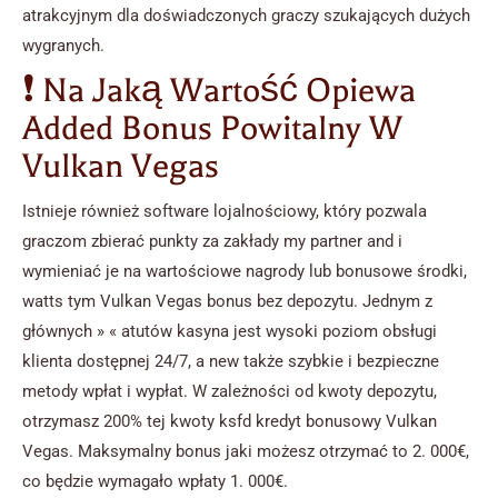
atrakcyjnym dla doświadczonych graczy szukających dużych
wygranych.
❗ Na Jaką Wartość Opiewa
Added Bonus Powitalny W
Vulkan Vegas
Istnieje również software lojalnościowy, który pozwala
graczom zbierać punkty za zakłady my partner and i
wymieniać je na wartościowe nagrody lub bonusowe środki,
watts tym Vulkan Vegas bonus bez depozytu. Jednym z
głównych » « atutów kasyna jest wysoki poziom obsługi
klienta dostępnej 24/7, a new także szybkie i bezpieczne
metody wpłat i wypłat. W zależności od kwoty depozytu,
otrzymasz 200% tej kwoty ksfd kredyt bonusowy Vulkan
Vegas. Maksymalny bonus jaki możesz otrzymać to 2. 000€,
co będzie wymagało wpłaty 1. 000€.