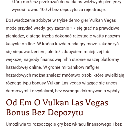
którą możesz przekazać do salda prawdziwych pieniędzy
wynosi równo 100 zł bez depozytu za rejestracje.
Doświadczenie zdobyte w trybie demo gier Vulkan Vegas
może przydać wtedy, gdy zacznie » « się grać na prawdziwe
pieniądze, dlatego trzeba dokonać rajestację watts naszym
kasynie on-line. W końcu każda runda gry może zakończyć
się niepowodzeniem, ale też zdobyciem mniejszej lub
większej nagrody finansowej mhh stronie naszej platformy
hazardowej online. W gronie miłośników raffgier
hazardowych można znaleźć mnóstwo osób, które uwielbiają
różnego typu bonusy Vulkan Las vegas wiążące się unces
darmowymi korzyściami, bez wymogu dokonywania wpłaty.
Od Em O Vulkan Las Vegas
Bonus Bez Depozytu
Umożliwia to rozpoczęcie gry bez wkładu finansowego i bez