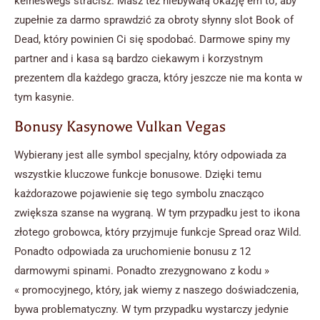
keineswegs stracisz. Masz też niebywałą okazję em to, aby
zupełnie za darmo sprawdzić za obroty słynny slot Book of
Dead, który powinien Ci się spodobać. Darmowe spiny my
partner and i kasa są bardzo ciekawym i korzystnym
prezentem dla każdego gracza, który jeszcze nie ma konta w
tym kasynie.
Bonusy Kasynowe Vulkan Vegas
Wybierany jest alle symbol specjalny, który odpowiada za
wszystkie kluczowe funkcje bonusowe. Dzięki temu
każdorazowe pojawienie się tego symbolu znacząco
zwiększa szanse na wygraną. W tym przypadku jest to ikona
złotego grobowca, który przyjmuje funkcje Spread oraz Wild.
Ponadto odpowiada za uruchomienie bonusu z 12
darmowymi spinami. Ponadto zrezygnowano z kodu »
« promocyjnego, który, jak wiemy z naszego doświadczenia,
bywa problematyczny. W tym przypadku wystarczy jedynie