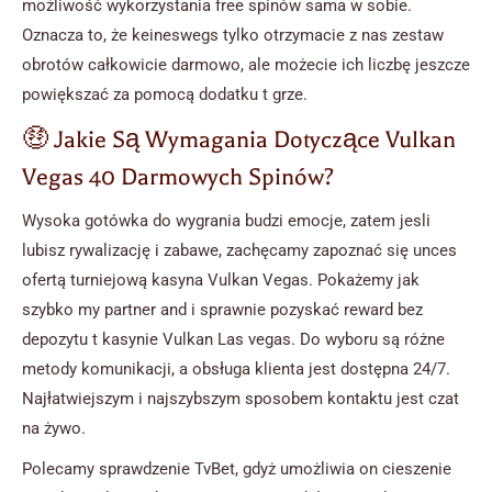
możliwość wykorzystania free spinów sama w sobie.
Oznacza to, że keineswegs tylko otrzymacie z nas zestaw
obrotów całkowicie darmowo, ale możecie ich liczbę jeszcze
powiększać za pomocą dodatku t grze.
🤑 Jakie Są Wymagania Dotyczące Vulkan
Vegas 40 Darmowych Spinów?
Wysoka gotówka do wygrania budzi emocje, zatem jesli
lubisz rywalizację i zabawe, zachęcamy zapoznać się unces
ofertą turniejową kasyna Vulkan Vegas. Pokażemy jak
szybko my partner and i sprawnie pozyskać reward bez
depozytu t kasynie Vulkan Las vegas. Do wyboru są różne
metody komunikacji, a obsługa klienta jest dostępna 24/7.
Najłatwiejszym i najszybszym sposobem kontaktu jest czat
na żywo.
Polecamy sprawdzenie TvBet, gdyż umożliwia on cieszenie