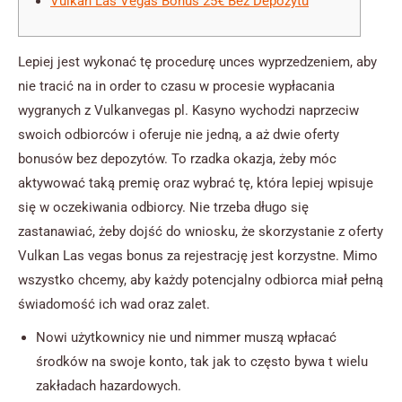
Vulkan Las Vegas Bonus 25€ Bez Depozytu
Lepiej jest wykonać tę procedurę unces wyprzedzeniem, aby
nie tracić na in order to czasu w procesie wypłacania
wygranych z Vulkanvegas pl. Kasyno wychodzi naprzeciw
swoich odbiorców i oferuje nie jedną, a aż dwie oferty
bonusów bez depozytów. To rzadka okazja, żeby móc
aktywować taką premię oraz wybrać tę, która lepiej wpisuje
się w oczekiwania odbiorcy. Nie trzeba długo się
zastanawiać, żeby dojść do wniosku, że skorzystanie z oferty
Vulkan Las vegas bonus za rejestrację jest korzystne. Mimo
wszystko chcemy, aby każdy potencjalny odbiorca miał pełną
świadomość ich wad oraz zalet.
Nowi użytkownicy nie und nimmer muszą wpłacać
środków na swoje konto, tak jak to często bywa t wielu
zakładach hazardowych.