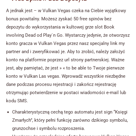
A jednak jest – w Vulkan Vegas czeka na Ciebie wyjątkowy
bonus powitalny. Możesz zyskać 50 free spinów bez
depozytu do wykorzystania w kultowej grze slot Book
involving Dead od Play`n Go. Wystarczy jedynie, że otworzysz
konto gracza w Vulkan Vegas przez nasz specjalny link my
partner and i zweryfikować je. Aby to zrobić, należy założyć
konto na platformie poprzez url strony partnerskiej. Ważne
jest, aby pamiętać, że jest » « to be able to Twoje pierwsze
konto w Vulkan Las vegas. Wprowadź wszystkie niezbędne
dane podczas procesu rejestracji i zakończ rejestrację
otrzymując potwierdzenie w postaci wiadomości e-mail lub
kodu SMS.
Charakterystyczną cechą tego automatu jest sign “Księgi
Zmarłych”, który pełni funkcję zarówno dzikiego symbolu,
grunzochse i symbolu rozproszenia.