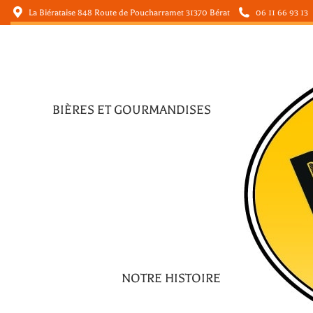
La Biérataise 848 Route de Poucharramet 31370 Bérat
06 11 66 93 13
BIÈRES ET GOURMANDISES
BIÈRES ET GOURMANDISES
NOTRE HISTOIRE
NOTRE HISTOIRE