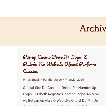
Archiv
Pin-up Casino Brasil ᐈ Login E
Padrón No Website Oficial Perform
Cassino
Pin Up Brazil
Par
Bierataise
7 janvier 2025
Official Site Do Cassino Online Pin Number Up
Login Elizabeth Registro Content Jogos Ao Vivo
Ag Betgames Abra O Web-site Oficial Do Pin Up