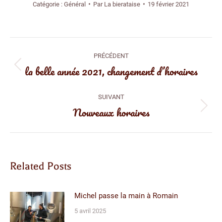
Catégorie :
Général
Par
La bierataise
19 février 2021
Navigation
PRÉCÉDENT
article
la belle année 2021, changement d’horaires
Article
précédent
:
SUIVANT
Nouveaux horaires
Article
suivant
:
Related Posts
Michel passe la main à Romain
5 avril 2025