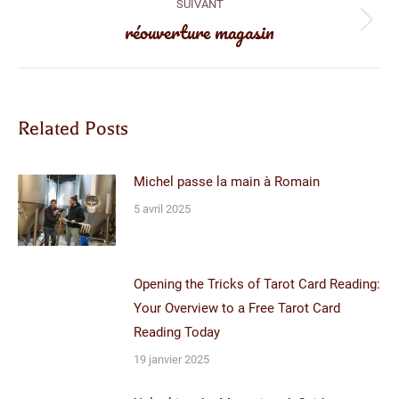
SUIVANT
réouverture magasin
Article
suivant
:
Related Posts
Michel passe la main à Romain
5 avril 2025
Opening the Tricks of Tarot Card Reading:
Your Overview to a Free Tarot Card
Reading Today
19 janvier 2025