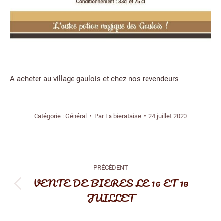
A acheter au village gaulois et chez nos revendeurs
Catégorie :
Général
Par
La bierataise
24 juillet 2020
Navigation
PRÉCÉDENT
article
VENTE DE BIERES LE 16 ET 18
Article
JUILLET
précédent
: