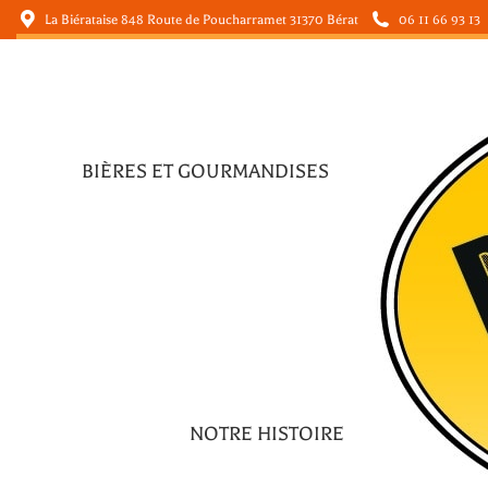
La Biérataise 848 Route de Poucharramet 31370 Bérat
06 11 66 93 13
BIÈRES ET GOURMANDISES
BIÈRES ET GOURMANDISES
NOTRE HISTOIRE
NOTRE HISTOIRE