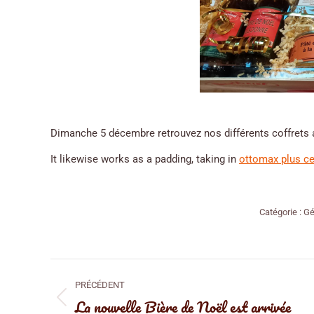
Dimanche 5 décembre retrouvez nos différents coffrets a
It likewise works as a padding, taking in
ottomax plus c
Catégorie :
Gé
Navigation
PRÉCÉDENT
article
La nouvelle Bière de Noël est arrivée
Article