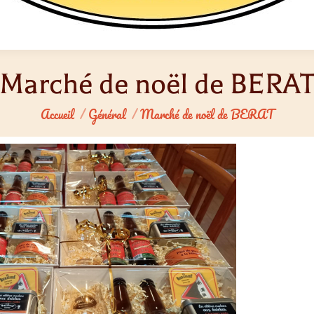
Marché de noël de BERA
Vous êtes ici :
Accueil
Général
Marché de noël de BERAT