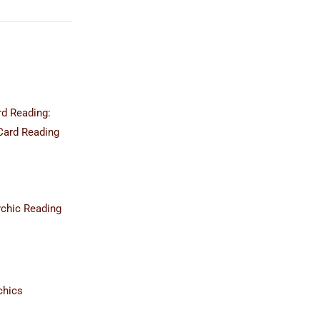
rd Reading:
Card Reading
ychic Reading
chics