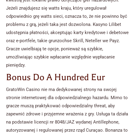
Jeżeli znajdujesz się watts kraju, który uregulował
odpowiednio grę watts sieci, oznacza to, że nie powinno być
problemu z grą, jeżeli taka jest dozwolona. Kasyno Lilibet
udostępnia płatności, akceptując karty kredytowe i debetowe
oraz e-portfele, takie grunzochse Skrill, Neteller we Payz.
Gracze uwielbiają te opcje, ponieważ są szybkie,
umożliwiając szybkie wpłacanie względnie wypłacanie
pieniędzy.
Bonus Do A Hundred Eur
GratoWin Casino nie ma dedykowanej strony na swojej
stronie internetowej dla odpowiedzialnego hazardu. Mimo to
gracze muszą praktykować odpowiedzialny threat, aby
zapewnić zdrowe i przyjemne wrażenia z gry. Usługa ta działa
na podstawie licencji nr 8048/JAZ wydanej Antillephone,
autoryzowanej i regulowanej przez rząd Curaçao. Bonanza to