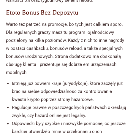
wartości 5% oraz tygodniowy benefit reload.
Etoto Bonus Bez Depozytu
Warto też patrzeć na promocje, bo tych jest całkiem sporo.
Dla regularnych graczy masz tu program lojalnościowy
podzielony na kilka poziomów. Każdy z nich to inne nagrody
w postaci cashbacku, bonusów reload, a także specjalnych
bonusów urodzinowych. Strona dodatkowo ma doskonałą
obsługę klienta i prezentuje się dobrze em urządzeniach
mobilnych.
Istnieją już bowiem kraje (jurysdykcje), które zaczęły już
brać na siebie odpowiedzialność za kontrolowanie
kwestii krypto poprzez strony hazardowe.
Regulacje prawne w poszczególnych państwach określają
zwykle, czy hazard online jest legalny.
Odpowiedzi były szybkie i niezwykle pomocne, co jeszcze
bardziej utwierdziło mnie w przekonaniu o ich