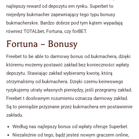
najlepszy reward od depozytu em rynku. Superbet to
niejedyny bukmacher zapewniający tego typu bonusy
bukmacherskie. Bardzo dobrze pod tym kątem wypadają
również TOTALbet, Fortuna, czy forBET.
Fortuna – Bonusy
Freebet to be able to darmowy bonus od bukmachera, dzięki
któremu możemy postawić zakład bez konieczności wpłaty
depozytu. Stawiając zakład wybieramy kwotę, którą
otrzymaliśmy od bukmachera. Dzięki czemu keineswegs
ryzykujemy utraty własnych pieniędzy, jeśli przegramy zakład.
Freebet t dosłownym rozumieniu oznacza darmowy zakład.
Są to pieniądze przyznane przez bukmachera em postawienie
zakładu.
Według nas najlepszy bonus od wpłaty oferuje Superbet.
Niezależnie od tego, bądź jesteś nowym graczem online,