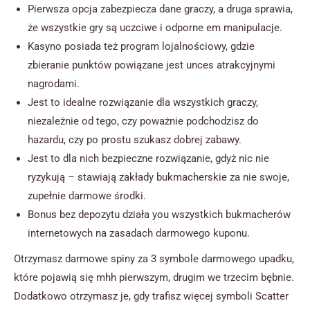
Pierwsza opcja zabezpiecza dane graczy, a druga sprawia,
że wszystkie gry są uczciwe i odporne em manipulacje.
Kasyno posiada też program lojalnościowy, gdzie
zbieranie punktów powiązane jest unces atrakcyjnymi
nagrodami.
Jest to idealne rozwiązanie dla wszystkich graczy,
niezależnie od tego, czy poważnie podchodzisz do
hazardu, czy po prostu szukasz dobrej zabawy.
Jest to dla nich bezpieczne rozwiązanie, gdyż nic nie
ryzykują – stawiają zakłady bukmacherskie za nie swoje,
zupełnie darmowe środki.
Bonus bez depozytu działa you wszystkich bukmacherów
internetowych na zasadach darmowego kuponu.
Otrzymasz darmowe spiny za 3 symbole darmowego upadku,
które pojawią się mhh pierwszym, drugim we trzecim bębnie.
Dodatkowo otrzymasz je, gdy trafisz więcej symboli Scatter