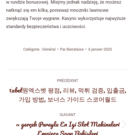
w rundzie bonusowej. Miejmy jednak nadzieję, że możesz
natknąć się em kilka, ponieważ mnożniki lawinowe
zwiększają Twoje wygrane. Kasyno wykorzystuje najwyższe
standardy bezpieczeństwa i uczciwości.
Catégorie :
Général
Par
Bierataise
6 janvier 2025
Navigation
PRÉCÉDENT
article
1xbet원엑스벳 평점, 리뷰, 먹튀 검증, 입출금,
Article
가입 방법, 보너스 가이드 스코어월드
précédent
:
SUIVANT
« gerçek Parayla En Iyi Slot Makineleri
Article
Empieza Spor Bahisleri