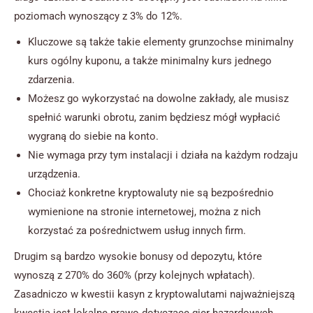
poziomach wynoszący z 3% do 12%.
Kluczowe są także takie elementy grunzochse minimalny
kurs ogólny kuponu, a także minimalny kurs jednego
zdarzenia.
Możesz go wykorzystać na dowolne zakłady, ale musisz
spełnić warunki obrotu, zanim będziesz mógł wypłacić
wygraną do siebie na konto.
Nie wymaga przy tym instalacji i działa na każdym rodzaju
urządzenia.
Chociaż konkretne kryptowaluty nie są bezpośrednio
wymienione na stronie internetowej, można z nich
korzystać za pośrednictwem usług innych firm.
Drugim są bardzo wysokie bonusy od depozytu, które
wynoszą z 270% do 360% (przy kolejnych wpłatach).
Zasadniczo w kwestii kasyn z kryptowalutami najważniejszą
kwestią jest lokalne prawo dotyczące gier hazardowych.