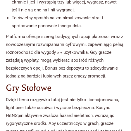
ekranie i jeśli wystąpią trzy lub więcej, wygrasz, nawet
jeśli nie są one na linii wygranej.
To świetny sposób na zminimalizowanie strat i
spróbowanie ponownie innego dnia.
Platforma oferuje szereg tradycyjnych opcji płatności wraz z
nowoczesnymi rozwiązaniami cyfrowymi, zapewniając pełną
różnorodność dla wygody » « użytkownika. Gdy gracze
zażądają wypłaty, mogą wybierać spośród różnych
bezpiecznych opcji. Bonus bez depozytu to zdecydowanie
jedna z najbardziej lubianych przez graczy promocji.
Gry Stołowe
Dzięki temu rozgrywka tutaj jest nie tylko licencjonowana,
light beer także uczciwa i wysoce bezpieczna. Kasyno
HitNSpin aktywnie zwalcza hazard nieletnich, wdrażając
rygorystyczne środki. Aby uczestniczyć w grach, gracze