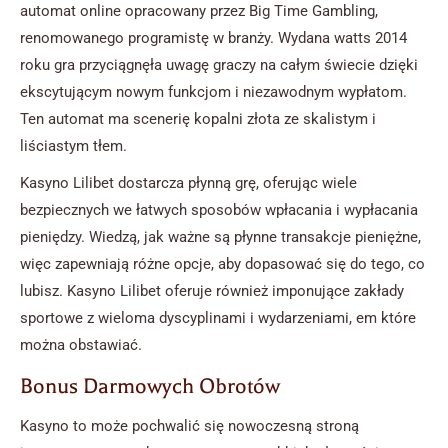
automat online opracowany przez Big Time Gambling,
renomowanego programistę w branży. Wydana watts 2014
roku gra przyciągnęła uwagę graczy na całym świecie dzięki
ekscytującym nowym funkcjom i niezawodnym wypłatom.
Ten automat ma scenerię kopalni złota ze skalistym i
liściastym tłem.
Kasyno Lilibet dostarcza płynną grę, oferując wiele
bezpiecznych we łatwych sposobów wpłacania i wypłacania
pieniędzy. Wiedzą, jak ważne są płynne transakcje pieniężne,
więc zapewniają różne opcje, aby dopasować się do tego, co
lubisz. Kasyno Lilibet oferuje również imponujące zakłady
sportowe z wieloma dyscyplinami i wydarzeniami, em które
można obstawiać.
Bonus Darmowych Obrotów
Kasyno to może pochwalić się nowoczesną stroną