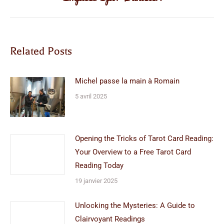
suivant
:
Related Posts
Michel passe la main à Romain
5 avril 2025
Opening the Tricks of Tarot Card Reading:
Your Overview to a Free Tarot Card
Reading Today
19 janvier 2025
Unlocking the Mysteries: A Guide to
Clairvoyant Readings