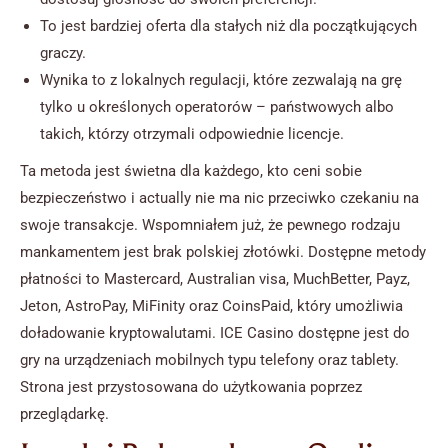
To jest bardziej oferta dla stałych niż dla początkujących
graczy.
Wynika to z lokalnych regulacji, które zezwalają na grę
tylko u określonych operatorów – państwowych albo
takich, którzy otrzymali odpowiednie licencje.
Ta metoda jest świetna dla każdego, kto ceni sobie
bezpieczeństwo i actually nie ma nic przeciwko czekaniu na
swoje transakcje. Wspomniałem już, że pewnego rodzaju
mankamentem jest brak polskiej złotówki. Dostępne metody
płatności to Mastercard, Australian visa, MuchBetter, Payz,
Jeton, AstroPay, MiFinity oraz CoinsPaid, który umożliwia
doładowanie kryptowalutami. ICE Casino dostępne jest do
gry na urządzeniach mobilnych typu telefony oraz tablety.
Strona jest przystosowana do użytkowania poprzez
przeglądarkę.