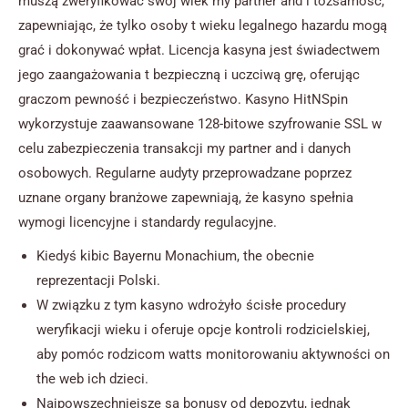
muszą zweryfikować swój wiek my partner and i tożsamość,
zapewniając, że tylko osoby t wieku legalnego hazardu mogą
grać i dokonywać wpłat. Licencja kasyna jest świadectwem
jego zaangażowania t bezpieczną i uczciwą grę, oferując
graczom pewność i bezpieczeństwo. Kasyno HitNSpin
wykorzystuje zaawansowane 128-bitowe szyfrowanie SSL w
celu zabezpieczenia transakcji my partner and i danych
osobowych. Regularne audyty przeprowadzane poprzez
uznane organy branżowe zapewniają, że kasyno spełnia
wymogi licencyjne i standardy regulacyjne.
Kiedyś kibic Bayernu Monachium, the obecnie
reprezentacji Polski.
W związku z tym kasyno wdrożyło ścisłe procedury
weryfikacji wieku i oferuje opcje kontroli rodzicielskiej,
aby pomóc rodzicom watts monitorowaniu aktywności on
the web ich dzieci.
Najpowszechniejsze są bonusy od depozytu, jednak