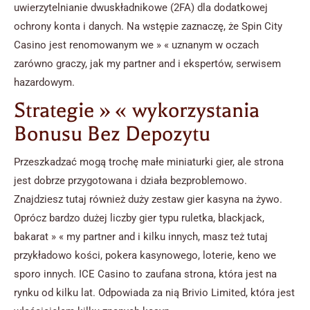
uwierzytelnianie dwuskładnikowe (2FA) dla dodatkowej
ochrony konta i danych. Na wstępie zaznaczę, że Spin City
Casino jest renomowanym we » « uznanym w oczach
zarówno graczy, jak my partner and i ekspertów, serwisem
hazardowym.
Strategie » « wykorzystania
Bonusu Bez Depozytu
Przeszkadzać mogą trochę małe miniaturki gier, ale strona
jest dobrze przygotowana i działa bezproblemowo.
Znajdziesz tutaj również duży zestaw gier kasyna na żywo.
Oprócz bardzo dużej liczby gier typu ruletka, blackjack,
bakarat » « my partner and i kilku innych, masz też tutaj
przykładowo kości, pokera kasynowego, loterie, keno we
sporo innych. ICE Casino to zaufana strona, która jest na
rynku od kilku lat. Odpowiada za nią Brivio Limited, która jest