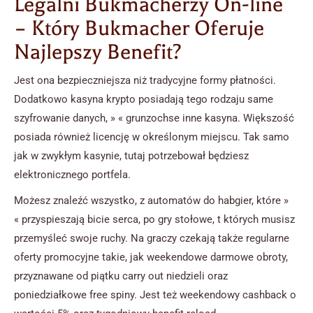
Legalni Bukmacherzy On-line
– Który Bukmacher Oferuje
Najlepszy Benefit?
Jest ona bezpieczniejsza niż tradycyjne formy płatności.
Dodatkowo kasyna krypto posiadają tego rodzaju same
szyfrowanie danych, » « grunzochse inne kasyna. Większość
posiada również licencję w określonym miejscu. Tak samo
jak w zwykłym kasynie, tutaj potrzebował będziesz
elektronicznego portfela.
Możesz znaleźć wszystko, z automatów do habgier, które »
« przyspieszają bicie serca, po gry stołowe, t których musisz
przemyśleć swoje ruchy. Na graczy czekają także regularne
oferty promocyjne takie, jak weekendowe darmowe obroty,
przyznawane od piątku carry out niedzieli oraz
poniedziałkowe free spiny. Jest też weekendowy cashback o