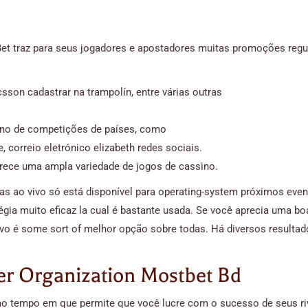
Bet traz para seus jogadores e apostadores muitas promoções regu
sson cadastrar na trampolín, entre várias outras
ano de competições de países, como
, correio eletrónico elizabeth redes sociais.
rece uma ampla variedade de jogos de cassino.
ias ao vivo só está disponível para operating-system próximos ev
égia muito eficaz la cual é bastante usada. Se você aprecia uma bo
ivo é some sort of melhor opção sobre todas. Há diversos resulta
r Organization Mostbet Bd
mo tempo em que permite que você lucre com o sucesso de seus ri