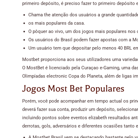
primeiro depósito, é preciso fazer to primeiro depósito
Chama the atenção dos usuários a grande quantidad
os mais populares da casa.
O pôquer ao vivo, um dos jogos mais populares nos c
Os usuários do Brasil podem fazer apostas com a M
Um usuário tem que depositar pelo menos 40 BRL em 
Mostbet proporciona aos seus utilizadores uma variedade
O MostBet é licenciado pela Curaçao e-Gaming, uma da
Olimpíadas electronic Copa do Planeta, além de ligas 
Jogos Most Bet Populares
Porém, você pode acompanhar em tempo actual os princ
deverá fazer sua conta, produzir um depósito, selecion
incluindo pontos sobre eventos elizabeth resultados ante
derrotas, gols, adversários e diferentes ocasiões tanto 
A Mostbet Brasil vem se destacando bastante pelo v