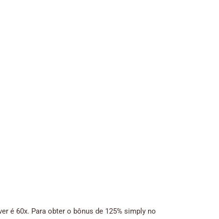
er é 60x. Para obter o bônus de 125% simply no