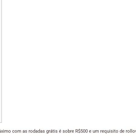
ximo com as rodadas grátis é sobre R$500 e um requisito de rollov