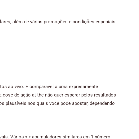
lares, além de várias promoções e condições especiais
entos ao vivo. É comparável a uma expresamente
a dose de ação at the não quer esperar pelos resultados
dos plausíveis nos quais você pode apostar, dependendo
vais. Vários » « acumuladores similares em 1 número