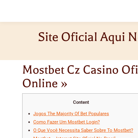
Site Oficial Aqui 
Mostbet Cz Casino Ofi
Online »
Content
Jogos The Majority Of Bet Populares
Como Fazer Um Mostbet Login?
O Que Você Necessita Saber Sobre To Mostbet?