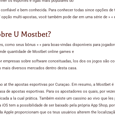
lher os esportes e ligas mais populares do
 confiável e bem conhecida. Para conhecer todas since opções de t
 opção multi-apostas, você também pode dar em uma série de » « e
obre U Mostbet?
s, como seus bônus » « para boas-vindas disponíveis para jogado
ande quantidade de Mostbet online games e
r empresas sobre software conceituadas, los dos os jogos são co
os mais diversos mercados dentro desta casa.
no at the apostas esportivas por Curaçao. Em resumo, a Mostbet é
asa de apostas esportivas. Para os apostadores os quais, por veze
cada a la cual prática. Também existe um cassino ao vivo que les 
 iOS tem a possibilidade de ser baixado pela própria App Shop, po
a Apple proporcionam que os teus usuários alterem the localização