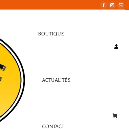
Facebook
Instagr
E-
page
page
mail
BOUTIQUE
opens
opens
pag
in
in
ope
BOUTIQUE
new
new
in
window
window
new
win
ACTUALITÉS
ACTUALITÉS
CONTACT
CONTACT