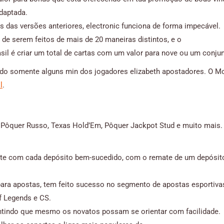
adaptada.
s das versões anteriores, electronic funciona de forma impecável.
 de serem feitos de mais de 20 maneiras distintos, e o
sil é criar um total de cartas com um valor para nove ou um conju
do somente alguns min dos jogadores elizabeth apostadores. O M
l
.
e Pôquer Russo, Texas Hold’Em, Pôquer Jackpot Stud e muito mais.
nte com cada depósito bem-sucedido, com o remate de um depósito
ara apostas, tem feito sucesso no segmento de apostas esportivas
f Legends e CS.
rantindo que mesmo os novatos possam se orientar com facilidade.